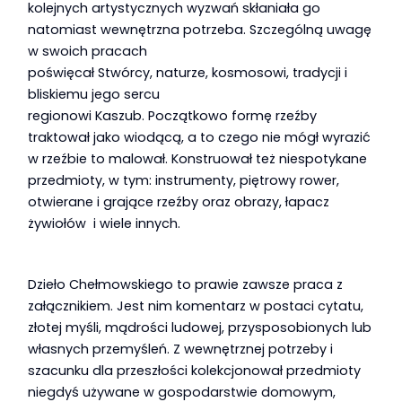
kolejnych artystycznych wyzwań skłaniała go
natomiast wewnętrzna potrzeba. Szczególną uwagę
w swoich pracach
poświęcał Stwórcy, naturze, kosmosowi, tradycji i
bliskiemu jego sercu
regionowi Kaszub. Początkowo formę rzeźby
traktował jako wiodącą, a to czego nie mógł wyrazić
w rzeźbie to malował. Konstruował też niespotykane
przedmioty, w tym: instrumenty, piętrowy rower,
otwierane i grające rzeźby oraz obrazy, łapacz
żywiołów i wiele innych.
Dzieło Chełmowskiego to prawie zawsze praca z
załącznikiem. Jest nim komentarz w postaci cytatu,
złotej myśli, mądrości ludowej, przysposobionych lub
własnych przemyśleń. Z wewnętrznej potrzeby i
szacunku dla przeszłości kolekcjonował przedmioty
niegdyś używane w gospodarstwie domowym,