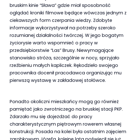
bruskim kinie “Sława” gdzie miał sposobność
oglądać kroniki filmowe będące wówczas jednym z
ciekawszych form czerpania wiedzy. Zdobyte
informacje wykorzystywał na potrzeby szeroko
rozumianej działalności twórczej. W jego bogatym
życiorysie warto wspomnieć o pracy w
przedsiębiorstwie “Las” Brusy. Niewymagające
stanowisko stróża, szczególnie w nocy, sprzyjało
rzeźbieniu małych kapliczek. Rękodzieło swojego
pracownika docenił pracodawca organizując mu
pierwszą wystawę w zakładowej stołówce.
Ponadto okoliczni mieszkańcy mogą go również
pamiętać jako zwrotniczego na bruskiej stacji PKP.
Zdarzało mu się dojeżdżać do pracy
charakterystycznym piętrowym rowerem własnej
konstrukcji. Posada na kolei była ostatnim zajęciem
zarobkowym Józefa, kolejne lata poświęcił się już