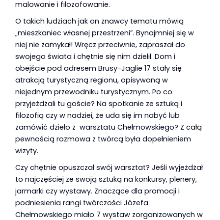
malowanie i filozofowanie.
O takich ludziach jak on znawcy tematu mówią
„mieszkaniec własnej przestrzeni”. Bynajmniej się w
niej nie zamykał! Wręcz przeciwnie, zapraszał do
swojego świata i chętnie się nim dzielił. Dom i
obejście pod adresem Brusy-Jaglie 17 stały się
atrakcją turystyczną regionu, opisywaną w
niejednym przewodniku turystycznym. Po co
przyjeżdżali tu goście? Na spotkanie ze sztuką i
filozofią czy w nadziei, że uda się im nabyć lub
zamówić dzieło z warsztatu Chełmowskiego? Z całą
pewnością rozmowa z twórcą była dopełnieniem
wizyty.
Czy chętnie opuszczał swój warsztat? Jeśli wyjeżdżał
to najczęściej ze swoją sztuką na konkursy, plenery,
jarmarki czy wystawy. Znaczące dla promocji i
podniesienia rangi twórczości Józefa
Chełmowskiego miało 7 wystaw zorganizowanych w