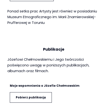
Ponad setka prac Artysty jest również w posiadaniu
Muzeum Etnograficznego im. Marii Znamierowskiej-
Prufferowej w Toruniu
Publikacje
Józefowi Chełmowskiemu i Jego twórczości
poświęcono uwagę w poniższych publikacjach,
albumach oraz filmach.
Pasieka wyobraźni. O twórczości Józefa Chełmowskiego,
Czarodziejski Ogród Józefa Chełmowskiego, Leszek J.
Józef Chełmowski. Madonny, Aleksander Błachowski,
red. Daniel Kalinowski, Tomasz Siemiński, Brusy-Bytów-
Józef Chełmowski, praca zbiorowa, Bytów 2008
Chojnice 2007
Pękalski, 2015
Gdańsk 2017
Moje wspomnienia o Józefie Chełmowskim
Pobierz publikację